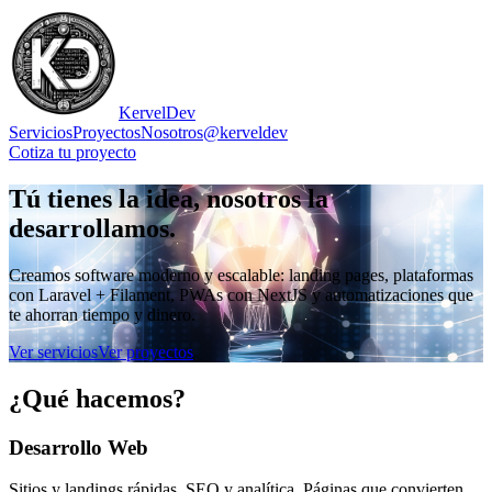
KervelDev
Servicios
Proyectos
Nosotros
@kerveldev
Cotiza tu proyecto
Tú tienes la idea,
nosotros la
desarrollamos
.
Creamos software moderno y escalable: landing pages, plataformas
con Laravel + Filament, PWAs con NextJS y automatizaciones que
te ahorran tiempo y dinero.
Ver servicios
Ver proyectos
¿Qué hacemos?
Desarrollo Web
Sitios y landings rápidas, SEO y analítica. Páginas que convierten.